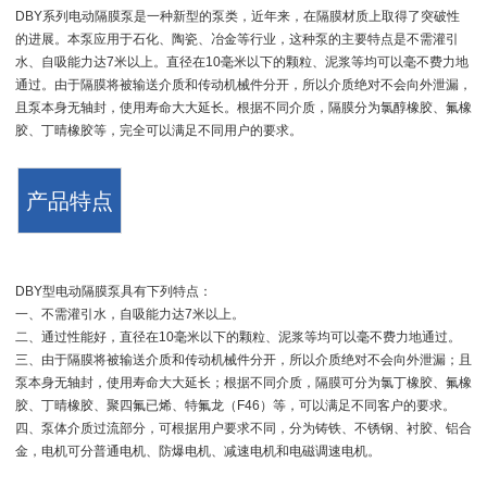
DBY系列电动隔膜泵是一种新型的泵类，近年来，在隔膜材质上取得了突破性
的进展。本泵应用于石化、陶瓷、冶金等行业，这种泵的主要特点是不需灌引
水、自吸能力达7米以上。直径在10毫米以下的颗粒、泥浆等均可以毫不费力地
通过。由于隔膜将被输送介质和传动机械件分开，所以介质绝对不会向外泄漏，
且泵本身无轴封，使用寿命大大延长。根据不同介质，隔膜分为氯醇橡胶、氟橡
胶、丁晴橡胶等，完全可以满足不同用户的要求。
产品特点
DBY型电动隔膜泵具有下列特点：
一、不需灌引水，自吸能力达7米以上。
二、通过性能好，直径在10毫米以下的颗粒、泥浆等均可以毫不费力地通过。
三、由于隔膜将被输送介质和传动机械件分开，所以介质绝对不会向外泄漏；且
泵本身无轴封，使用寿命大大延长；根据不同介质，隔膜可分为氯丁橡胶、氟橡
胶、丁晴橡胶、聚四氟已烯、特氟龙（F46）等，可以满足不同客户的要求。
四、泵体介质过流部分，可根据用户要求不同，分为铸铁、不锈钢、衬胶、铝合
金，电机可分普通电机、防爆电机、减速电机和电磁调速电机。