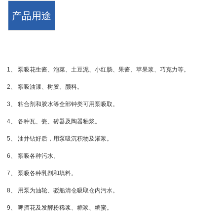
产品用途
1、 泵吸花生酱、泡菜、土豆泥、小红肠、果酱、苹果浆、巧克力等。
2、 泵吸油漆、树胶、颜料。
3、 粘合剂和胶水等全部钟类可用泵吸取。
4、 各种瓦、瓷、砖器及陶器釉浆。
5、 油井钻好后，用泵吸沉积物及灌浆。
6、 泵吸各种污水。
7、 泵吸各种乳剂和填料。
8、 用泵为油轮、驳船清仓吸取仓内污水。
9、 啤酒花及发酵粉稀浆、糖浆、糖蜜。